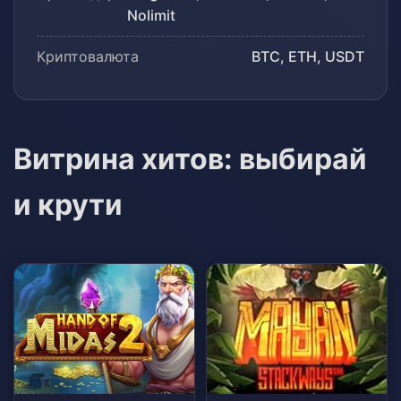
Nolimit
Криптовалюта
BTC, ETH, USDT
Витрина хитов: выбирай
и крути