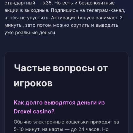
стандартный — х35. Но есть и бездепозитные
акции в выходные. Подпишись на телеграм-канал,
чтобы не упустить. Активация бонуса занимает 2
минуты, зато потом можно крутить и выводить
уже реальные деньги.
Частые вопросы от
игроков
Как долго выводятся деньги из
Drexel casino?
Обычно электронные кошельки приходят за
5-10 минут, на карты — до 24 часов. Но