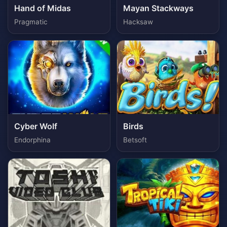
Hand of Midas
Mayan Stackways
Pragmatic
Hacksaw
Cyber Wolf
Birds
Endorphina
Betsoft