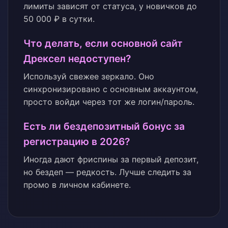
лимиты зависят от статуса, у новичков до
50 000 ₽ в сутки.
Что делать, если основной сайт
Дрексел недоступен?
Используй свежее зеркало. Оно
синхронизировано с основным аккаунтом,
просто войди через тот же логин/пароль.
Есть ли бездепозитный бонус за
регистрацию в 2026?
Иногда дают фриспины за первый депозит,
но бездеп — редкость. Лучше следить за
промо в личном кабинете.