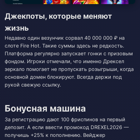
Джекпоты, которые меняют
жизнь
Недавно один везунчик сорвал 40 000 000 ₽ на
слоте Fire Hot. Такие суммы здесь не редкость.
Платформа регулярно запускает гонки с призовым
фондом. Игроки отмечали, что именно Дрексел
зеркало помогает не пропускать розыгрыши, когда
основной домен блокируют. Всегда держи под
рукой свежую ссылку.
Бонусная машина
За регистрацию дают 100 фриспинов на первый
депозит. А если ввести промокод DREXEL2026 —
получишь +25% к пополнению. Вейджер